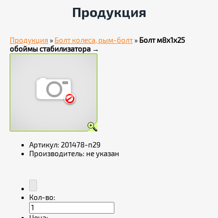
Продукция
Продукция
»
Болт колеса, рым-болт
»
Болт м8х1х25
обоймы стабилизатора
→
Артикул:
201478-п29
Производитель:
не указан
Кол-во: