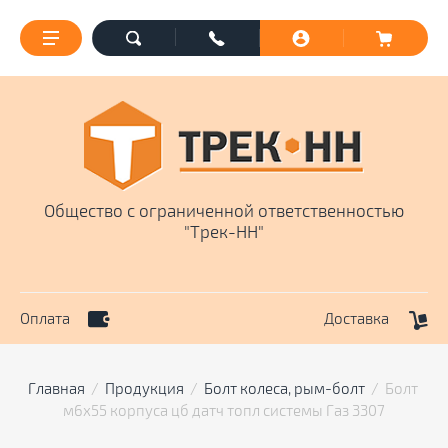
Общество с ограниченной ответственностью
"Трек-НН"
Оплата
Доставка
Главная
  /  
Продукция
  /  
Болт колеса, рым-болт
  /  Болт 
м6х55 корпуса цб датч топл системы Газ 3307