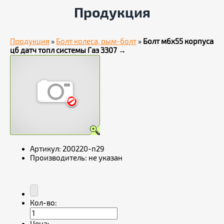
Продукция
Продукция
»
Болт колеса, рым-болт
»
Болт м6х55 корпуса
цб датч топл системы Газ 3307
→
Артикул:
200220-п29
Производитель:
не указан
Кол-во: