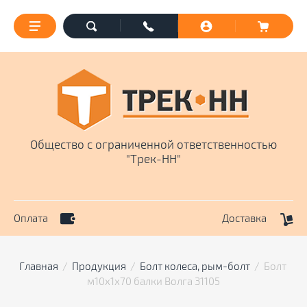
Общество с ограниченной ответственностью
"Трек-НН"
Оплата
Доставка
Главная
  /  
Продукция
  /  
Болт колеса, рым-болт
  /  Болт 
м10х1х70 балки Волга 31105